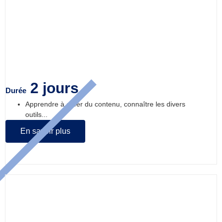
Canva version gratuite : apprendre à
créer du contenu, connaître les divers
outils
2 jours
Durée
Apprendre à créer du contenu, connaître les divers
outils...
En savoir plus
Canva version payante :
perfectionnement, connaître les divers