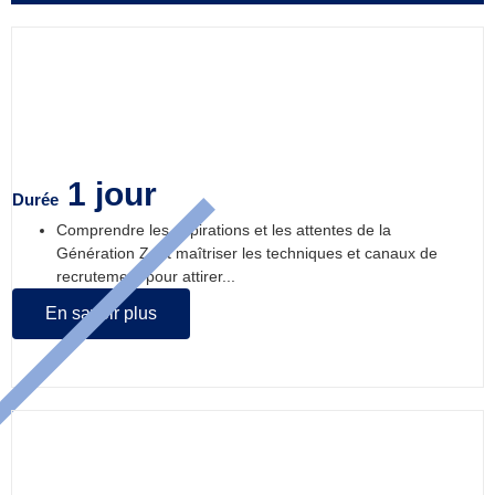
Attirer et recruter la GEN Z
1 jour
Durée
Comprendre les aspirations et les attentes de la
Génération Z, et maîtriser les techniques et canaux de
recrutement pour attirer...
En savoir plus
Bilan et compte de résultat