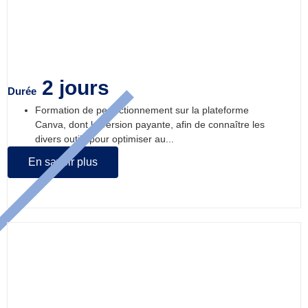
outils, optimiser au maximum la partie
professionnelle
2 jours
Durée
Formation de perfectionnement sur la plateforme
Canva, dont la version payante, afin de connaître les
divers outils pour optimiser au...
En savoir plus
Clôture comptable