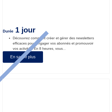
Découvrir la création et la gestion de
Newsletters.
1 jour
Durée
Découvrez comment créer et gérer des newsletters
efficaces pour engager vos abonnés et promouvoir
vos activités. En 8 heures, vous...
En savoir plus
Découvrir la génération de contenus à
l’aide de l’intelligence Artificielle