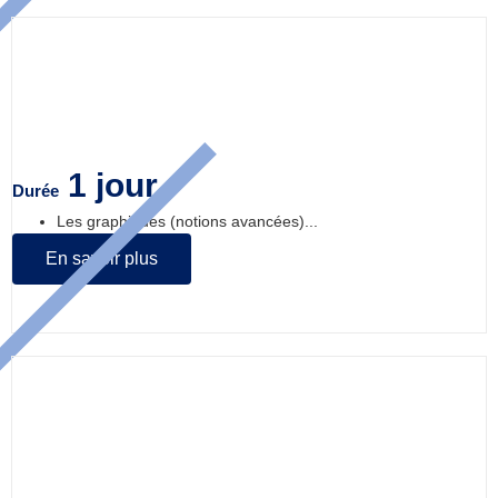
Excel – module 2 : Les graphiques
1 jour
Durée
Les graphiques (notions avancées)...
En savoir plus
Excel – module 3 : Base de données