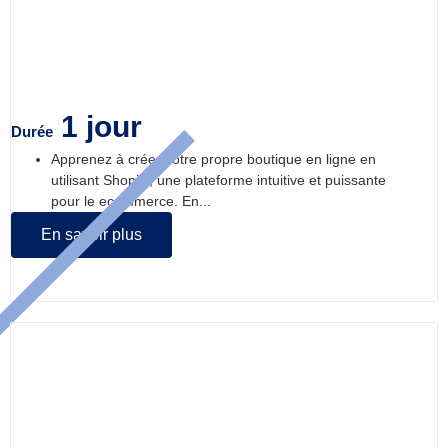
Créer sa boutique en ligne avec Shopify
1 jour
Durée
Apprenez à créer votre propre boutique en ligne en
utilisant Shopify, une plateforme intuitive et puissante
pour le ecommerce. En...
En savoir plus
Créer son site e-commerce avec
WordPress