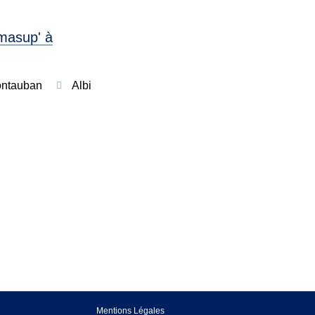
masup' à
ntauban
Albi
Mentions Légales