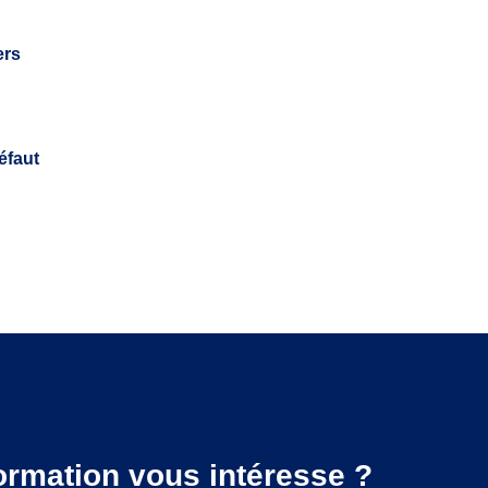
ers
éfaut
ormation vous intéresse ?