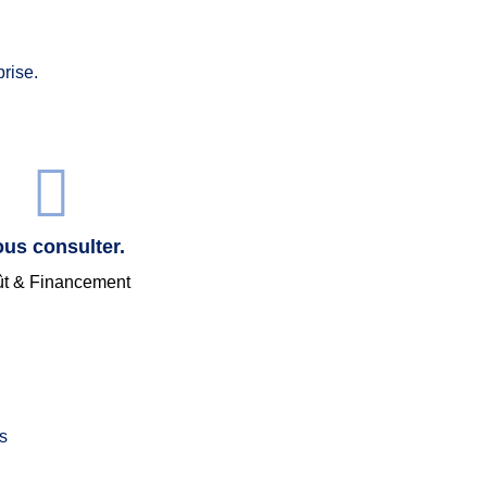
rise.
us consulter.
t & Financement
s