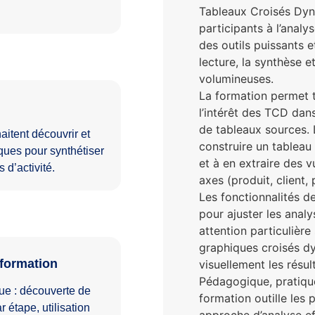
Tableaux Croisés Dynam
participants à l’analy
des outils puissants et
lecture, la synthèse et
volumineuses.
La formation permet 
l’intérêt des TCD dan
de tableaux sources. 
aitent découvrir et
construire un tableau
ques pour synthétiser
et à en extraire des v
 d’activité.
axes (produit, client, 
Les fonctionnalités de
pour ajuster les anal
attention particulière
graphiques croisés d
formation
visuellement les résul
Pédagogique, pratique
que : découverte de
formation outille les 
 étape, utilisation
approche d’analyse ef