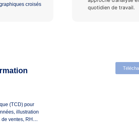
e graphiques croisés
quotidien de travail.
Télécha
ormation
ique (TCD) pour
nées, illustration
ues de ventes, RH…