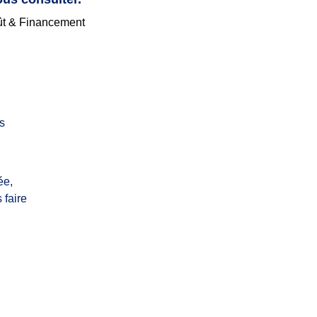
t & Financement
s
ée,
 faire