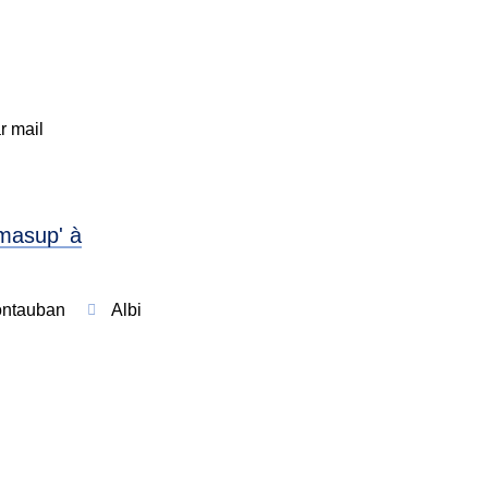
r mail
masup' à
ntauban
Albi