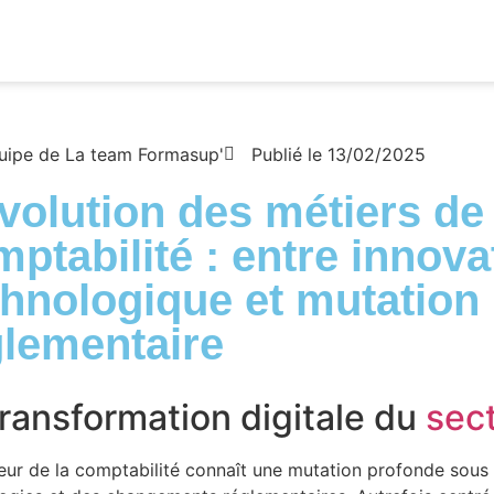
quipe de
La team Formasup'
Publié le
13/02/2025
volution des métiers de 
ptabilité : entre innova
chnologique et mutation
glementaire
transformation digitale du
sec
eur de la comptabilité connaît une mutation profonde sous l