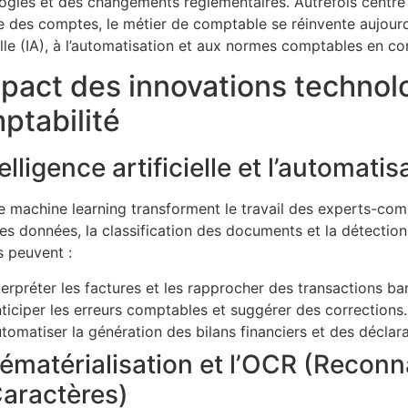
ogies et des changements réglementaires. Autrefois centré s
e des comptes, le métier de comptable se réinvente aujourd’
ielle (IA), à l’automatisation et aux normes comptables en co
mpact des innovations technol
ptabilité
telligence artificielle et l’automatis
 le machine learning transforment le travail des experts-co
des données, la classification des documents et la détectio
s peuvent :
terpréter les factures et les rapprocher des transactions ba
ticiper les erreurs comptables et suggérer des corrections.
tomatiser la génération des bilans financiers et des déclara
ématérialisation et l’OCR (Recon
aractères)