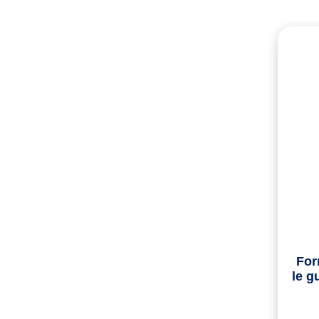
For
le g