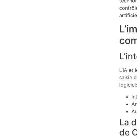
technol
contrôl
artific
L’i
com
L’in
L’IA et
saisie 
logiciel
In
An
Au
La d
de C