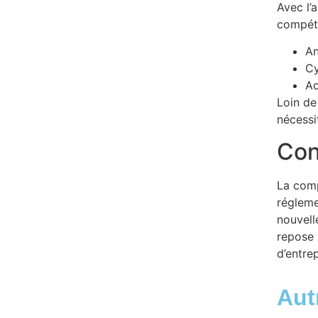
Avec l’
compét
An
Cy
Ac
Loin de
nécessi
Con
La comp
régleme
nouvell
repose 
d’entrep
Aut