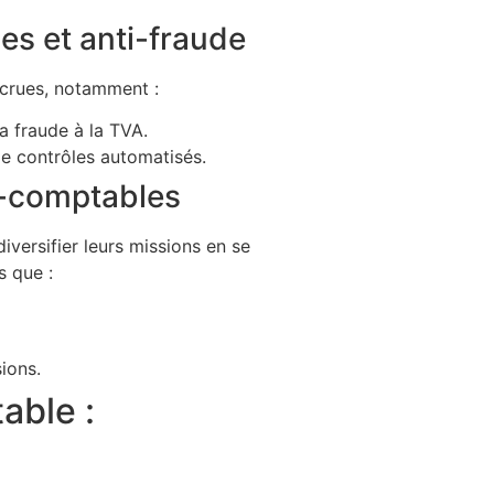
es et anti-fraude
ccrues, notamment :
la fraude à la TVA.
de contrôles automatisés.
s-comptables
iversifier leurs missions en se
s que :
ions.
able :