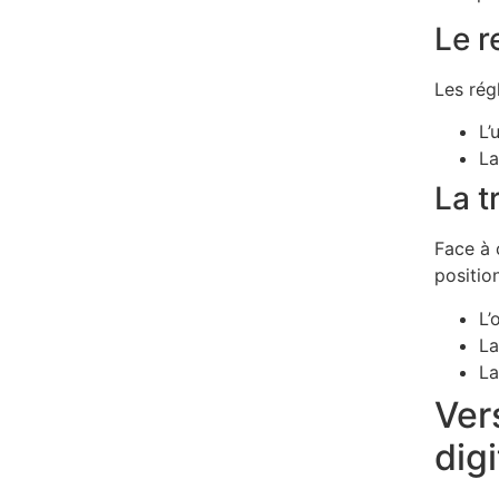
Le r
Les rég
L’
La
La t
Face à 
positio
L’
La
La
Ver
digi