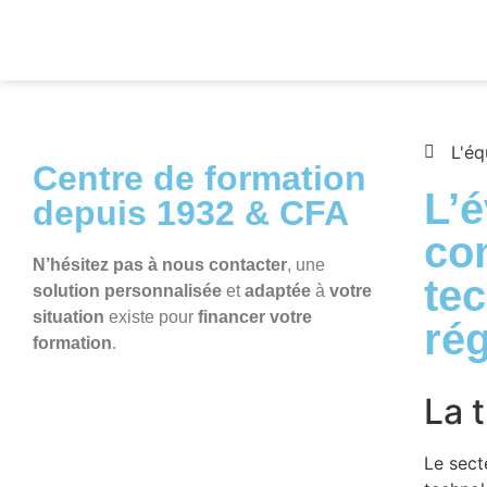
L'é
Centre de formation
L’é
depuis 1932 & CFA
com
N’hésitez pas à nous contacter
, une
te
solution personnalisée
et
adaptée
à
votre
situation
existe pour
financer votre
ré
formation
.
La 
Le sect