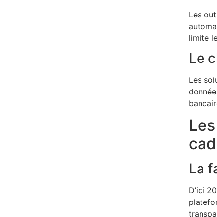
Les out
automat
limite 
Le c
Les sol
données
bancaire
Les
cad
La f
D’ici 2
platefo
transpa