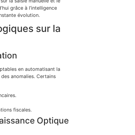
ur la saisie manuelle et le
hui grâce à l’intelligence
nstante évolution.
ogiques sur la
ation
mptables en automatisant la
n des anomalies. Certains
ncaires.
tions fiscales.
naissance Optique