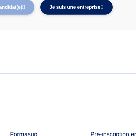
andidat(e)
Je suis une entreprise
Formasup'
Pré-inscription e