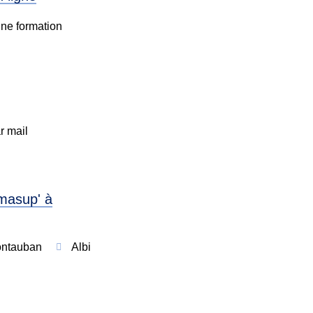
une formation
r mail
masup' à
ntauban
Albi